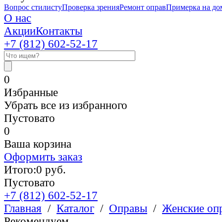
Вопрос стилисту
Проверка зрения
Ремонт оправ
Примерка на до
О нас
Акции
Контакты
+7 (812)
602-52-17
0
Избранные
Убрать все из избранного
Пустовато
0
Ваша корзина
Оформить заказ
Итого:
0
руб.
Пустовато
+7 (812)
602-52-17
Главная
/
Каталог
/
Оправы
/
Женские оп
Рекомендуем