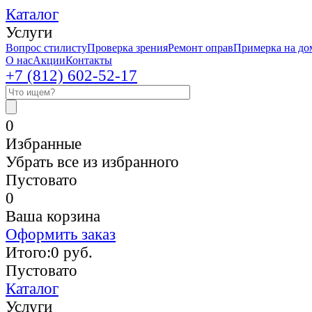
Каталог
Услуги
Вопрос стилисту
Проверка зрения
Ремонт оправ
Примерка на до
О нас
Акции
Контакты
+7 (812)
602-52-17
0
Избранные
Убрать все из избранного
Пустовато
0
Ваша корзина
Оформить заказ
Итого:
0
руб.
Пустовато
Каталог
Услуги