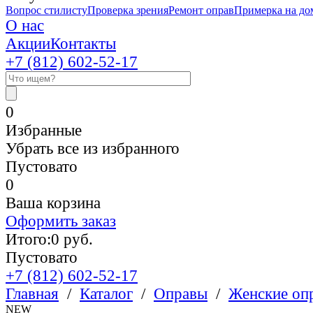
Вопрос стилисту
Проверка зрения
Ремонт оправ
Примерка на до
О нас
Акции
Контакты
+7 (812)
602-52-17
0
Избранные
Убрать все из избранного
Пустовато
0
Ваша корзина
Оформить заказ
Итого:
0
руб.
Пустовато
+7 (812)
602-52-17
Главная
/
Каталог
/
Оправы
/
Женские оп
NEW