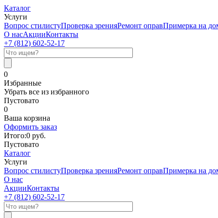
Каталог
Услуги
Вопрос стилисту
Проверка зрения
Ремонт оправ
Примерка на до
О нас
Акции
Контакты
+7 (812)
602-52-17
0
Избранные
Убрать все из избранного
Пустовато
0
Ваша корзина
Оформить заказ
Итого:
0
руб.
Пустовато
Каталог
Услуги
Вопрос стилисту
Проверка зрения
Ремонт оправ
Примерка на до
О нас
Акции
Контакты
+7 (812)
602-52-17