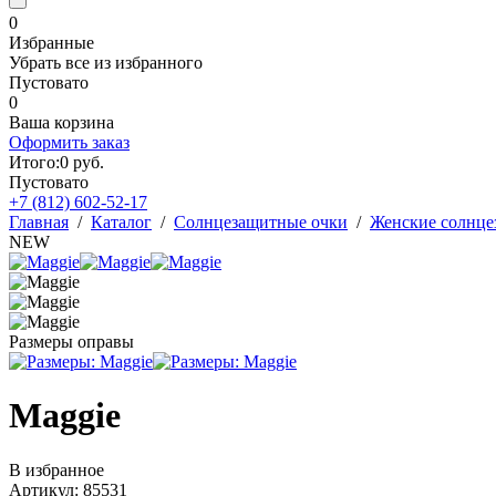
0
Избранные
Убрать все из избранного
Пустовато
0
Ваша корзина
Оформить заказ
Итого:
0
руб.
Пустовато
+7 (812)
602-52-17
Главная
/
Каталог
/
Солнцезащитные очки
/
Женские солнце
NEW
Размеры оправы
Maggie
В избранное
Артикул: 85531