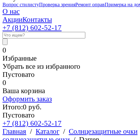
Вопрос стилисту
Проверка зрения
Ремонт оправ
Примерка на до
О нас
Акции
Контакты
+7 (812)
602-52-17
0
Избранные
Убрать все из избранного
Пустовато
0
Ваша корзина
Оформить заказ
Итого:
0
руб.
Пустовато
+7 (812)
602-52-17
Главная
/
Каталог
/
Солнцезащитные очки
солнцезащитные очки
/
Darren