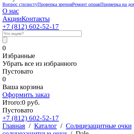
Вопрос стилисту
Проверка зрения
Ремонт оправ
Примерка на до
О нас
Акции
Контакты
+7 (812)
602-52-17
0
Избранные
Убрать все из избранного
Пустовато
0
Ваша корзина
Оформить заказ
Итого:
0
руб.
Пустовато
+7 (812)
602-52-17
Главная
/
Каталог
/
Солнцезащитные очки
солнцезащитные очки
/
Dale