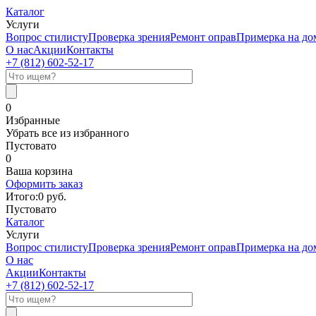
Каталог
Услуги
Вопрос стилисту
Проверка зрения
Ремонт оправ
Примерка на до
О нас
Акции
Контакты
+7 (812)
602-52-17
0
Избранные
Убрать все из избранного
Пустовато
0
Ваша корзина
Оформить заказ
Итого:
0
руб.
Пустовато
Каталог
Услуги
Вопрос стилисту
Проверка зрения
Ремонт оправ
Примерка на до
О нас
Акции
Контакты
+7 (812)
602-52-17