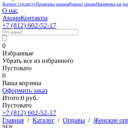
Вопрос стилисту
Проверка зрения
Ремонт оправ
Примерка на до
О нас
Акции
Контакты
+7 (812)
602-52-17
0
Избранные
Убрать все из избранного
Пустовато
0
Ваша корзина
Оформить заказ
Итого:
0
руб.
Пустовато
+7 (812)
602-52-17
Главная
/
Каталог
/
Оправы
/
Женские оп
NEW