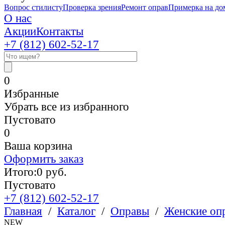
Вопрос стилисту
Проверка зрения
Ремонт оправ
Примерка на до
О нас
Акции
Контакты
+7 (812)
602-52-17
0
Избранные
Убрать все из избранного
Пустовато
0
Ваша корзина
Оформить заказ
Итого:
0
руб.
Пустовато
+7 (812)
602-52-17
Главная
/
Каталог
/
Оправы
/
Женские оп
NEW