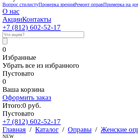
Вопрос стилисту
Проверка зрения
Ремонт оправ
Примерка на до
О нас
Акции
Контакты
+7 (812)
602-52-17
0
Избранные
Убрать все из избранного
Пустовато
0
Ваша корзина
Оформить заказ
Итого:
0
руб.
Пустовато
+7 (812)
602-52-17
Главная
/
Каталог
/
Оправы
/
Женские оп
NEW