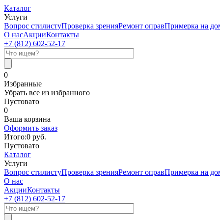
Каталог
Услуги
Вопрос стилисту
Проверка зрения
Ремонт оправ
Примерка на до
О нас
Акции
Контакты
+7 (812)
602-52-17
0
Избранные
Убрать все из избранного
Пустовато
0
Ваша корзина
Оформить заказ
Итого:
0
руб.
Пустовато
Каталог
Услуги
Вопрос стилисту
Проверка зрения
Ремонт оправ
Примерка на до
О нас
Акции
Контакты
+7 (812)
602-52-17