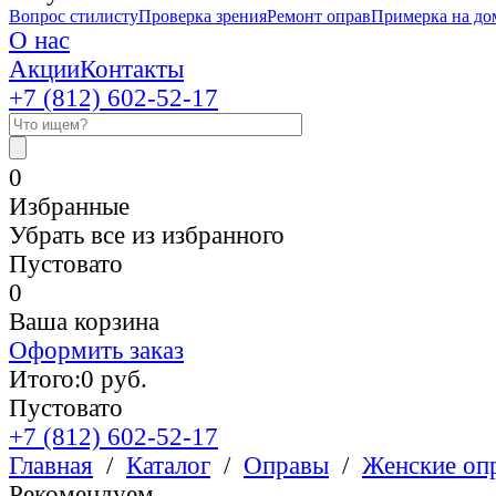
Вопрос стилисту
Проверка зрения
Ремонт оправ
Примерка на до
О нас
Акции
Контакты
+7 (812)
602-52-17
0
Избранные
Убрать все из избранного
Пустовато
0
Ваша корзина
Оформить заказ
Итого:
0
руб.
Пустовато
+7 (812)
602-52-17
Главная
/
Каталог
/
Оправы
/
Женские оп
Рекомендуем