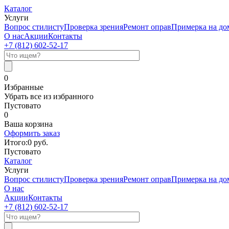
Каталог
Услуги
Вопрос стилисту
Проверка зрения
Ремонт оправ
Примерка на до
О нас
Акции
Контакты
+7 (812)
602-52-17
0
Избранные
Убрать все из избранного
Пустовато
0
Ваша корзина
Оформить заказ
Итого:
0
руб.
Пустовато
Каталог
Услуги
Вопрос стилисту
Проверка зрения
Ремонт оправ
Примерка на до
О нас
Акции
Контакты
+7 (812)
602-52-17