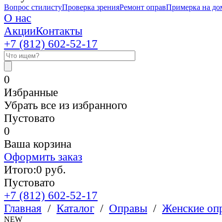
Вопрос стилисту
Проверка зрения
Ремонт оправ
Примерка на до
О нас
Акции
Контакты
+7 (812)
602-52-17
0
Избранные
Убрать все из избранного
Пустовато
0
Ваша корзина
Оформить заказ
Итого:
0
руб.
Пустовато
+7 (812)
602-52-17
Главная
/
Каталог
/
Оправы
/
Женские оп
NEW