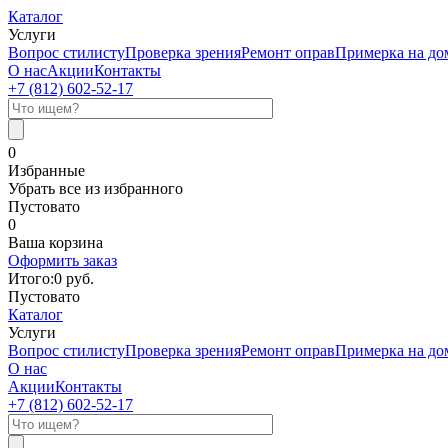
Каталог
Услуги
Вопрос стилисту
Проверка зрения
Ремонт оправ
Примерка на до
О нас
Акции
Контакты
+7 (812)
602-52-17
0
Избранные
Убрать все из избранного
Пустовато
0
Ваша корзина
Оформить заказ
Итого:
0
руб.
Пустовато
Каталог
Услуги
Вопрос стилисту
Проверка зрения
Ремонт оправ
Примерка на до
О нас
Акции
Контакты
+7 (812)
602-52-17