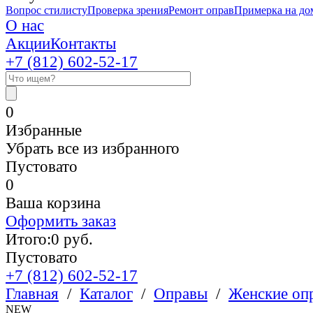
Вопрос стилисту
Проверка зрения
Ремонт оправ
Примерка на до
О нас
Акции
Контакты
+7 (812)
602-52-17
0
Избранные
Убрать все из избранного
Пустовато
0
Ваша корзина
Оформить заказ
Итого:
0
руб.
Пустовато
+7 (812)
602-52-17
Главная
/
Каталог
/
Оправы
/
Женские оп
NEW