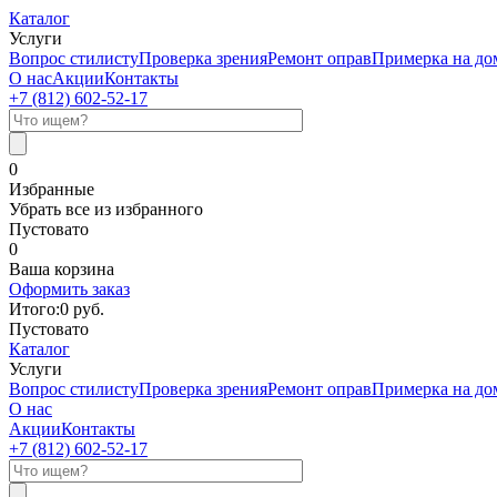
Каталог
Услуги
Вопрос стилисту
Проверка зрения
Ремонт оправ
Примерка на до
О нас
Акции
Контакты
+7 (812)
602-52-17
0
Избранные
Убрать все из избранного
Пустовато
0
Ваша корзина
Оформить заказ
Итого:
0
руб.
Пустовато
Каталог
Услуги
Вопрос стилисту
Проверка зрения
Ремонт оправ
Примерка на до
О нас
Акции
Контакты
+7 (812)
602-52-17