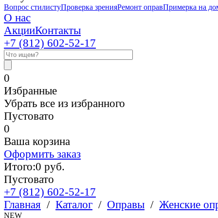
Вопрос стилисту
Проверка зрения
Ремонт оправ
Примерка на до
О нас
Акции
Контакты
+7 (812)
602-52-17
0
Избранные
Убрать все из избранного
Пустовато
0
Ваша корзина
Оформить заказ
Итого:
0
руб.
Пустовато
+7 (812)
602-52-17
Главная
/
Каталог
/
Оправы
/
Женские оп
NEW