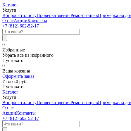
Каталог
Услуги
Вопрос стилисту
Проверка зрения
Ремонт оправ
Примерка на до
О нас
Акции
Контакты
+7 (812)
602-52-17
0
Избранные
Убрать все из избранного
Пустовато
0
Ваша корзина
Оформить заказ
Итого:
0
руб.
Пустовато
Каталог
Услуги
Вопрос стилисту
Проверка зрения
Ремонт оправ
Примерка на до
О нас
Акции
Контакты
+7 (812)
602-52-17