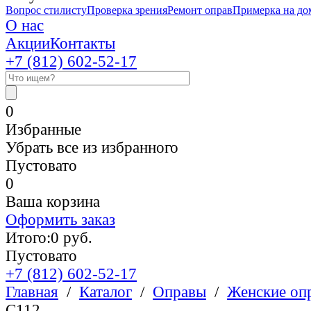
Вопрос стилисту
Проверка зрения
Ремонт оправ
Примерка на до
О нас
Акции
Контакты
+7 (812)
602-52-17
0
Избранные
Убрать все из избранного
Пустовато
0
Ваша корзина
Оформить заказ
Итого:
0
руб.
Пустовато
+7 (812)
602-52-17
Главная
/
Каталог
/
Оправы
/
Женские оп
C112