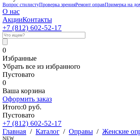
Вопрос стилисту
Проверка зрения
Ремонт оправ
Примерка на до
О нас
Акции
Контакты
+7 (812)
602-52-17
0
Избранные
Убрать все из избранного
Пустовато
0
Ваша корзина
Оформить заказ
Итого:
0
руб.
Пустовато
+7 (812)
602-52-17
Главная
/
Каталог
/
Оправы
/
Женские оп
NEW