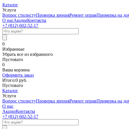
Каталог
Услуги
Вопрос стилисту
Проверка зрения
Ремонт оправ
Примерка на до
О нас
Акции
Контакты
+7 (812)
602-52-17
0
Избранные
Убрать все из избранного
Пустовато
0
Ваша корзина
Оформить заказ
Итого:
0
руб.
Пустовато
Каталог
Услуги
Вопрос стилисту
Проверка зрения
Ремонт оправ
Примерка на до
О нас
Акции
Контакты
+7 (812)
602-52-17