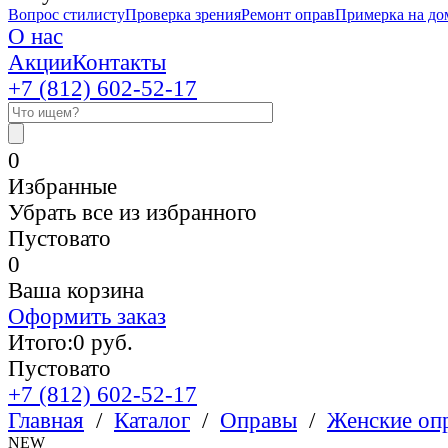
Вопрос стилисту
Проверка зрения
Ремонт оправ
Примерка на до
О нас
Акции
Контакты
+7 (812)
602-52-17
0
Избранные
Убрать все из избранного
Пустовато
0
Ваша корзина
Оформить заказ
Итого:
0
руб.
Пустовато
+7 (812)
602-52-17
Главная
/
Каталог
/
Оправы
/
Женские оп
NEW