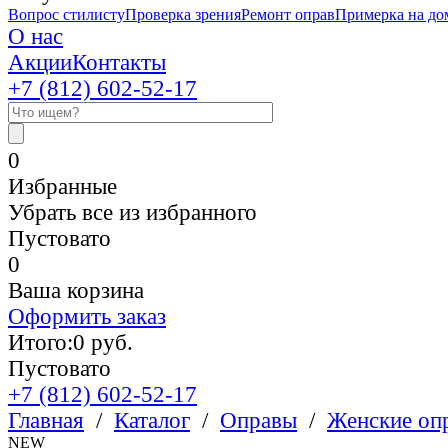
Вопрос стилисту
Проверка зрения
Ремонт оправ
Примерка на до
О нас
Акции
Контакты
+7 (812)
602-52-17
0
Избранные
Убрать все из избранного
Пустовато
0
Ваша корзина
Оформить заказ
Итого:
0
руб.
Пустовато
+7 (812)
602-52-17
Главная
/
Каталог
/
Оправы
/
Женские оп
NEW