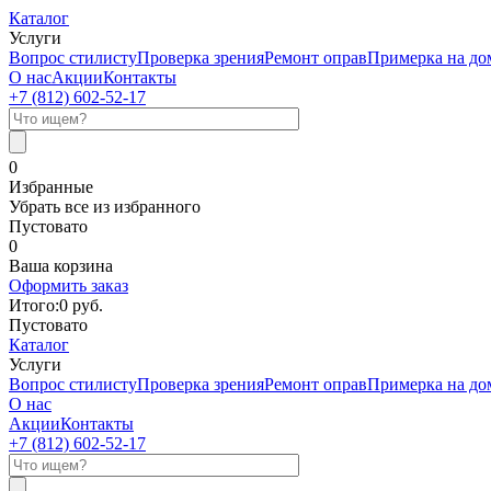
Каталог
Услуги
Вопрос стилисту
Проверка зрения
Ремонт оправ
Примерка на до
О нас
Акции
Контакты
+7 (812)
602-52-17
0
Избранные
Убрать все из избранного
Пустовато
0
Ваша корзина
Оформить заказ
Итого:
0
руб.
Пустовато
Каталог
Услуги
Вопрос стилисту
Проверка зрения
Ремонт оправ
Примерка на до
О нас
Акции
Контакты
+7 (812)
602-52-17